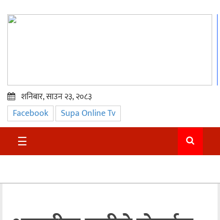
शनिबार, साउन २३, २०८३
Facebook
Supa Online Tv
प्रमुख
समाचार
☰
सुदुर
राजनीति
समाचार
अन्तराष्ट्रिय