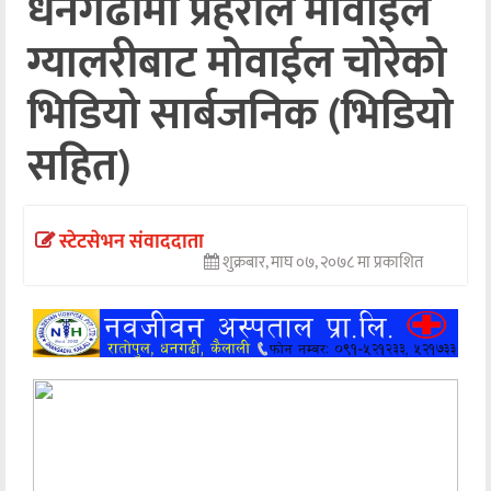
धनगढीमा प्रहरीले मोवाईल
अन्तर्वार्ता
ग्यालरीबाट मोवाईल चोरेको
अर्थ
भिडियो सार्बजनिक (भिडियो
खेलकुद
सहित)
मनोरञ्जन
अन्य
स्टेटसेभन संवाददाता
शुक्रबार, माघ ०७, २०७८ मा प्रकाशित