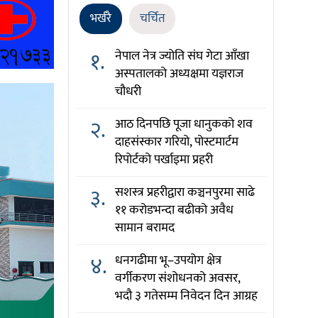
भर्खरै
चर्चित
१.
नेपाल नेत्र ज्योति संघ गेटा आँखा
अस्पतालको अध्यक्षमा यज्ञराज
चौधरी
२.
आठ दिनपछि पूजा धानुकको शव
दाहसंस्कार गरियो, पोस्टमार्टम
रिपोर्टको पर्खाइमा प्रहरी
३.
सशस्त्र प्रहरीद्वारा कञ्चनपुरमा साढे
११ करोडभन्दा बढीको अवैध
सामान बरामद
४.
धनगढीमा भू–उपयोग क्षेत्र
वर्गीकरण संशोधनको अवसर,
भदौ ३ गतेसम्म निवेदन दिन आग्रह