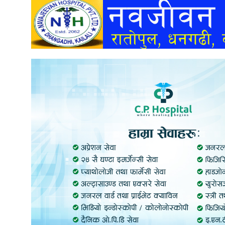
अन्तर्वार्ता
अर्थ
खेलकुद
मनोरञ्जन
अन्य