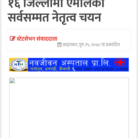
१६ जिल्लामा एमालेको
अन्तर्वार्ता
सर्वसम्मत नेतृत्व चयन
अर्थ
खेलकुद
स्टेटसेभन संवाददाता
आइतबार, पुष २५, २०७८ मा प्रकाशित
मनोरञ्जन
अन्य