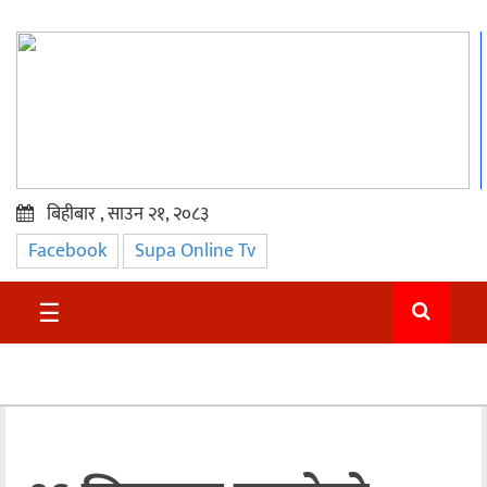
बिहीबार , साउन २१, २०८३
Facebook
Supa Online Tv
प्रमुख
समाचार
☰
सुदुर
राजनीति
समाचार
अन्तराष्ट्रिय