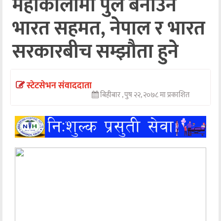
महाकालीमा पुल बनाउन
अन्तर्वार्ता
भारत सहमत, नेपाल र भारत
अर्थ
सरकारबीच सम्झौता हुने
खेलकुद
मनोरञ्जन
स्टेटसेभन संवाददाता
बिहीबार , पुष २२, २०७८ मा प्रकाशित
अन्य