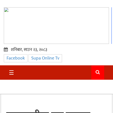
शनिबार, साउन २३, २०८३
Facebook
Supa Online Tv
प्रमुख
समाचार
☰
सुदुर
राजनीति
समाचार
अन्तराष्ट्रिय