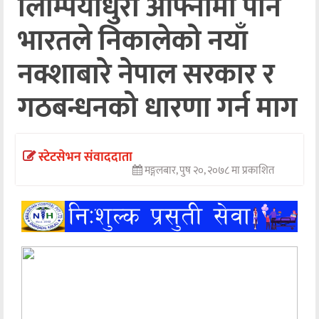
लिम्पियाधुरा आफ्नोमा पार्न
अन्तर्वार्ता
भारतले निकालेको नयाँ
अर्थ
नक्शाबारे नेपाल सरकार र
खेलकुद
गठबन्धनको धारणा गर्न माग
मनोरञ्जन
अन्य
स्टेटसेभन संवाददाता
मङ्गलबार, पुष २०, २०७८ मा प्रकाशित