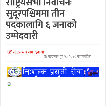
राष्ट्रियसभा निर्वाचनः
अन्तर्वार्ता
सुदूरपश्चिममा तीन
अर्थ
पदकालागि ६ जनाको
खेलकुद
उम्मेदवारी
मनोरञ्जन
अन्य
स्टेटसेभन संवाददाता
मङ्गलबार, पुष २०, २०७८ मा प्रकाशित