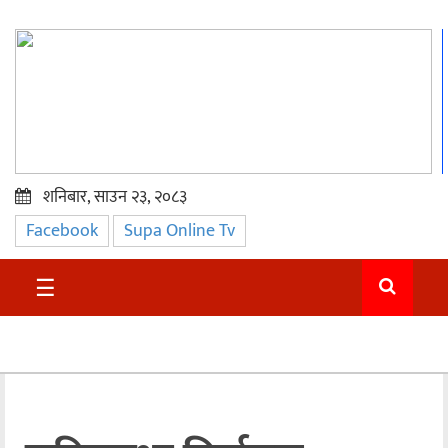
शनिबार, साउन २३, २०८३
Facebook
Supa Online Tv
प्रमुख
समाचार
☰
सुदुर
राजनीति
समाचार
अन्तराष्ट्रिय