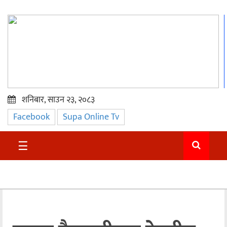
शनिबार, साउन २३, २०८३
Facebook
Supa Online Tv
प्रमुख
समाचार
☰
सुदुर
राजनीति
समाचार
अन्तराष्ट्रिय