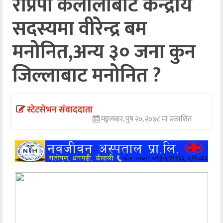
राप्रपा कैलालीबाट केन्द्रीय
अन्तर्वार्ता
सदस्यमा वीरेन्द्र बम
अर्थ
मनोनित,अन्य ३० जना कुन
खेलकुद
जिल्लाबाट मनोनित ?
मनोरञ्जन
अन्य
स्टेटसेभन संवाददाता
मङ्गलबार, पुष २०, २०७८ मा प्रकाशित