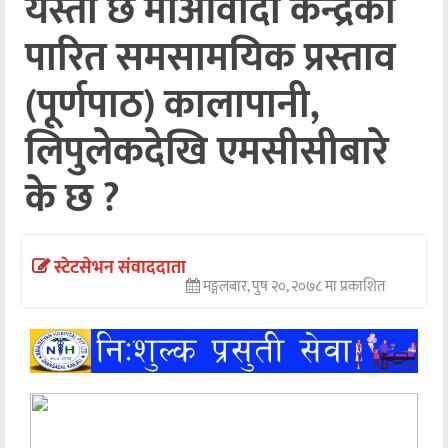
यस्तो छ माओवादी केन्द्रको
अन्तर्वार्ता
पारित समसामयिक प्रस्ताव
अर्थ
(पूर्णपाठ) कालापानी,
खेलकुद
लिपुलेकदेखि एमसीसीबारे
मनोरञ्जन
के छ ?
अन्य
स्टेटसेभन संवाददाता
मङ्गलबार, पुष २०, २०७८ मा प्रकाशित