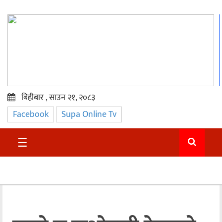
बिहीबार , साउन २१, २०८३
Facebook
Supa Online Tv
प्रमुख
समाचार
☰
सुदुर
राजनीति
समाचार
अन्तराष्ट्रिय