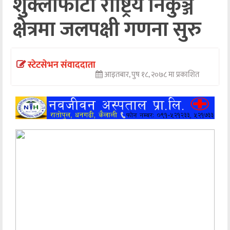
शुक्लाफाँटा राष्ट्रिय निकुञ्ज
अन्तर्वार्ता
क्षेत्रमा जलपक्षी गणना सुरु
अर्थ
खेलकुद
स्टेटसेभन संवाददाता
आइतबार, पुष १८, २०७८ मा प्रकाशित
मनोरञ्जन
अन्य