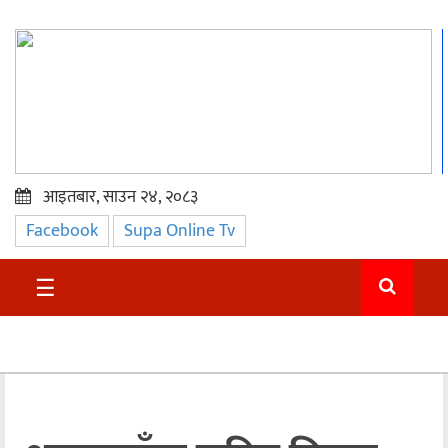
आइतबार, साउन २४, २०८३
Facebook
Supa Online Tv
प्रमुख
समाचार
☰
सुदुर
राजनीति
समाचार
अन्तराष्ट्रिय