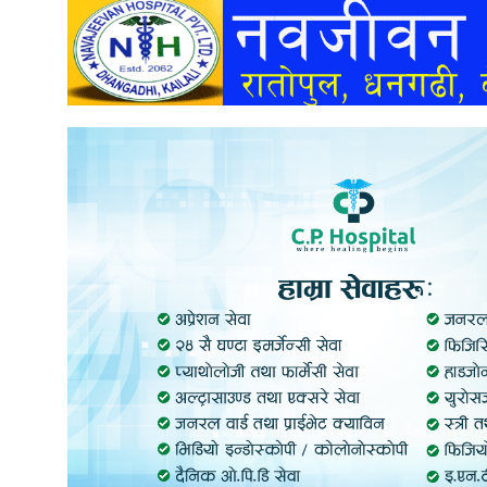
अन्तर्वार्ता
अर्थ
खेलकुद
मनोरञ्जन
अन्य