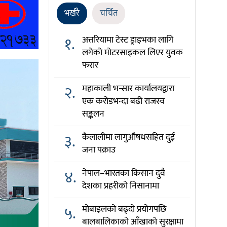
भर्खरै
चर्चित
१.
अत्तरियामा टेस्ट ड्राइभका लागि
लगेको मोटरसाइकल लिएर युवक
फरार
२.
महाकाली भन्सार कार्यालयद्वारा
एक करोडभन्दा बढी राजस्व
सङ्कलन
३.
कैलालीमा लागुऔषधसहित दुई
जना पक्राउ
४.
नेपाल–भारतका किसान दुवै
देशका प्रहरीको निसानामा
५.
मोबाइलको बढ्दो प्रयोगपछि
बालबालिकाको आँखाको सुरक्षामा