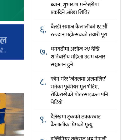
ध्यान, शुभारम्भ मन्टेश्वरीमा
एकदिने आँखा शिविर
६.
बैतडी समाज कैलालीको १८औँ
रक्तदान महोत्सवको तयारी पूरा
७.
धनगढीमा असोज २४ देखि
शनिबारीय महिला उद्यम बजार
सञ्चालन हुने
८.
फोन गरेर ‘जंगलमा अलमलिए’
भनेका पूर्वमेयर मृत भेटिए,
रोकिराखेको मोटरसाइकल पनि
भेटियो
९.
दैलेखमा ट्रकको ठक्करबाट
कैलालीका प्रेमको मृत्यु
इन्जिनियर तर्कराज भट्ट नेपाली