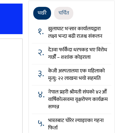
भर्खरै
चर्चित
१.
झुलाघाट भन्सार कार्यालयद्वारा
लक्ष्य भन्दा बढी राजश्व संकलन
२.
देउवा फर्किँदा धरपकड भए विरोध
गर्छौँं – शशांक कोइराला
३.
केजी अस्पतालमा एक महिलाको
मृत्यु: २२ लाखमा भयो सहमति
४.
नेपाल प्रहरी श्रीमती संघको ४२औँ
वार्षिकोत्सवमा वृक्षरोपण कार्यक्रम
सम्पन्न
५.
भारतबाट चोरेर ल्याइएका गहना
फिर्ता