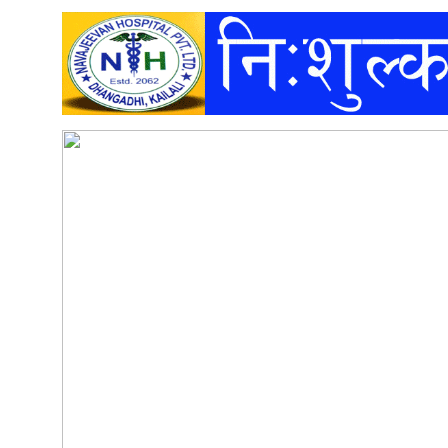
अन्तर्वार्ता
अर्थ
खेलकुद
मनोरञ्जन
अन्य