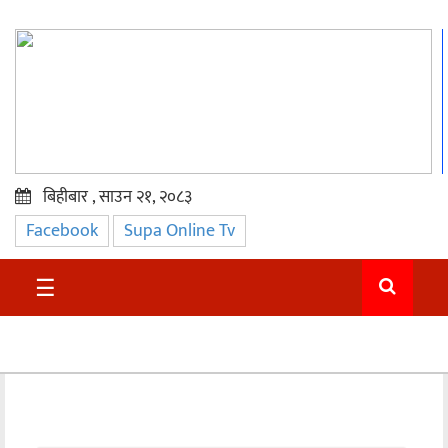
बिहीबार , साउन २१, २०८३
Facebook
Supa Online Tv
प्रमुख
समाचार
☰
सुदुर
राजनीति
समाचार
अन्तराष्ट्रिय