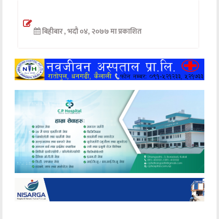
अन्तर्वार्ता
बिहीबार , भदौ ०४, २०७७ मा प्रकाशित
अर्थ
खेलकुद
मनोरञ्जन
अन्य