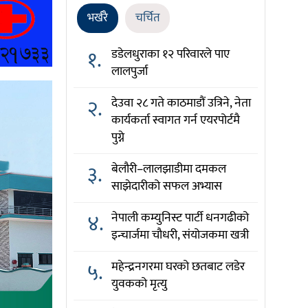
भर्खरै
चर्चित
१.
डडेलधुराका १२ परिवारले पाए
लालपुर्जा
२.
देउवा २८ गते काठमाडौं उत्रिने, नेता
कार्यकर्ता स्वागत गर्न एयरपोर्टमै
पुग्ने
३.
बेलौरी–लालझाडीमा दमकल
साझेदारीको सफल अभ्यास
४.
नेपाली कम्युनिस्ट पार्टी धनगढीको
इन्चार्जमा चौधरी, संयोजकमा खत्री
५.
महेन्द्रनगरमा घरको छतबाट लडेर
युवकको मृत्यु