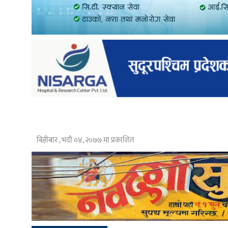
बिहीबार , भदौ ०४, २०७७ मा प्रकाशित