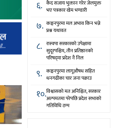
६.
कैद सजाय भुक्तान गरेर जेलमुक्त
भए पत्रकार खेम भण्डारी
७.
कञ्चनपुरमा मल अभाव किन भन्ने
प्रश्न यथावत
८.
रास्वपा सरकारको उपेक्षामा
सुदूरपश्चिम, तीन प्रतिष्ठानको
परिषद्‌मा प्रदेश नै निल
९.
कञ्चनपुरमा लागूऔषध सहित
धनगढीका चार जना पक्राउ
१०.
विश्वासको मत अनिश्चित, सरकार
अल्पमतमा परेपछि प्रदेश सभाको
गतिविधि ठप्प