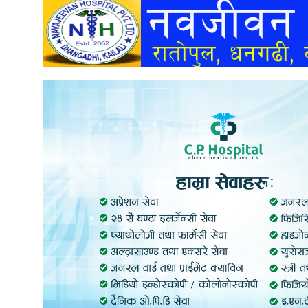
अन्तर्वार्ता
अर्थ
खेलकुद
मनोरञ्जन
अन्य