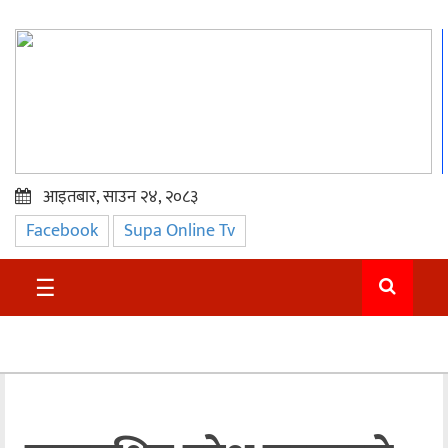
आइतबार, साउन २४, २०८३
Facebook
Supa Online Tv
प्रमुख
समाचार
☰
सुदुर
राजनीति
समाचार
अन्तराष्ट्रिय