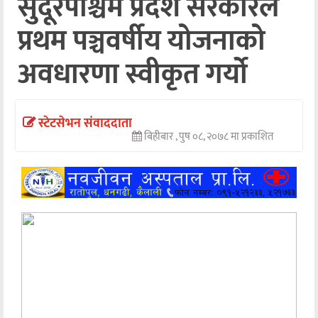
सुदूरपश्चिम प्रदेश सरकारले
अन्तर्वार्ता
प्रथम पञ्चवर्षीय योजनाको
अर्थ
अवधारणा स्वीकृत गर्यो
खेलकुद
मनोरञ्जन
स्टेटसेभन संवाददाता
बिहीबार , पुष ०८, २०७८ मा प्रकाशित
अन्य