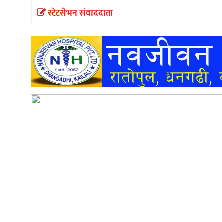
स्टेटसेभन संवाददाता
अन्तर्वार्ता
अर्थ
खेलकुद
मनोरञ्जन
अन्य