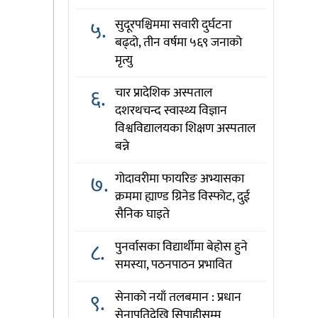
५.
सुदूरपश्चिममा सवारी दुर्घटना
बढ्दो, तीन वर्षमा ५६९ जनाको
मृत्यु
६.
चार प्रादेशिक अस्पताल
दशरथचन्द स्वास्थ्य विज्ञान
विश्वविद्यालयका शिक्षण अस्पताल
बन्ने
७.
गोदावरीमा फायरिङ अभ्यासका
क्रममा ह्याण्ड ग्रिनेड विस्फोट, दुई
सैनिक घाइते
८.
पुनर्वासका विद्यार्थीमा बेहोस हुने
समस्या, पठनपाठन प्रभावित
९.
सेनाको नयाँ तलबमान : प्रधान
सेनापतिदेखि सिपाहीसम्म