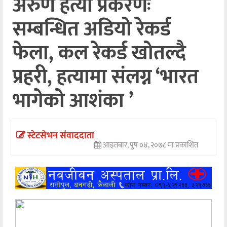
अरुण हत्या प्रकरणः
अन्तर्वार्ता
सम्बन्धित अडियो रेकर्ड
अर्थ
फेला, कल रेकर्ड खोतल्दै
खेलकुद
प्रहरी, हत्यामा संलग्न ‘भारत
मनोरञ्जन
भागेको आशंका ’
अन्य
स्टेटसेभन संवाददाता
आइतबार, पुष ०४, २०७८ मा प्रकाशित