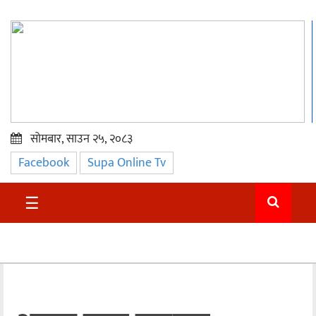
सोमबार, साउन २५, २०८३
Facebook
Supa Online Tv
प्रमुख
समाचार
☰
सुदुर
राजनीति
समाचार
अन्तराष्ट्रिय