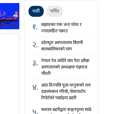
भर्खरै
चर्चित
१.
बझाङका एक जना चरेश र
नगदसहित पक्राउ
२.
डडेल्धुरा अस्पतालमा बिरामी
बालबालिकाको चाप
३.
नेपाल नेत्र ज्योति संघ गेटा आँखा
अस्पतालको अध्यक्षमा यज्ञराज
चौधरी
४.
आठ दिनपछि पूजा धानुकको शव
दाहसंस्कार गरियो, पोस्टमार्टम
रिपोर्टको पर्खाइमा प्रहरी
५.
सशस्त्र प्रहरीद्वारा कञ्चनपुरमा साढे