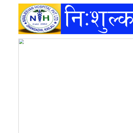
अन्तर्वार्ता
अर्थ
खेलकुद
मनोरञ्जन
अन्य