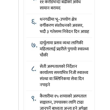
११ करोडभन्दा बढीको अवैध
सामान बरामद
६.
धनगढीमा भू–उपयोग क्षेत्र
वर्गीकरण संशोधनको अवसर,
भदौ ३ गतेसम्म निवेदन दिन आग्रह
७.
दार्चुलामा प्रसव व्यथा लागिकी
महिलालाई प्रहरीले पुगायो स्वास्थ्य
चौकी
८.
सेती अस्पतालको निर्देशन
कार्यालय समयभित्र निजी स्वास्थ्य
संस्था वा क्लिनिकमा सेवा दिन
नपाइने
९.
कैलारीमा १५ शय्याको अस्पताल
सञ्चालन, उपचारका लागि टाढा
जानुपर्ने बाध्यता अन्त्य हुने अपेक्षा