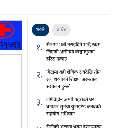
भर्खरै
चर्चित
१.
सेनामा भर्ती गराइदिने भन्दै रकम
लिएको आरोपमा कञ्चनपुरका
हरिस पक्राउ
२.
‘गेटामा यही शैत्रिक सत्रदेखि तीन
सय शय्याको शिक्षण अस्पताल
सञ्चालन हुन्छ’
३.
दृष्टिविहीन जग्गी महराको घर
बनाउन सुर्नया युनाइटेड क्लबको
सहयोग अभियान
सेतीको अलपत्र भवन हस्तान्तरण