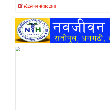
स्टेटसेभन संवाददाता
अन्तर्वार्ता
अर्थ
खेलकुद
मनोरञ्जन
अन्य