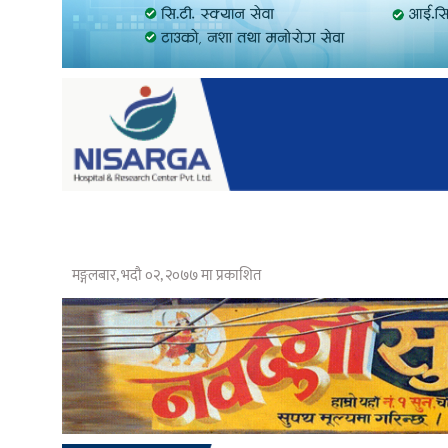
मङ्गलबार, भदौ ०२, २०७७ मा प्रकाशित