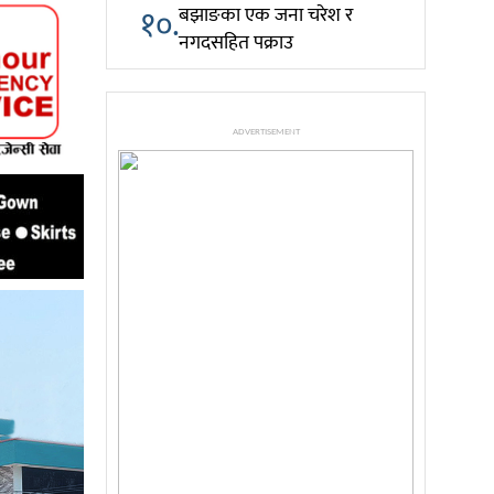
१०.
बझाङका एक जना चरेश र
नगदसहित पक्राउ
ADVERTISEMENT