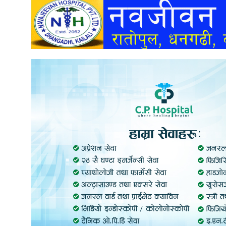
अन्तर्वार्ता
अर्थ
खेलकुद
मनोरञ्जन
अन्य