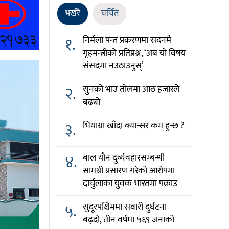
भर्खरै
चर्चित
१.
निर्मला पन्त प्रकरणमा सदनमै
गृहमन्त्रीको प्रतिप्रश्न, ‘अब यो विषय
संसदमा नउठाउनुस्’
२.
सुनको भाउ तोलमा आठ हजारले
बढ्यो
३.
भियाग्रा खाँदा क्यान्सर कम हुन्छ ?
४.
बाल यौन दुर्व्यवहारसम्बन्धी
सामग्री प्रसारण गरेको आरोपमा
दार्चुलाका युवक भारतमा पक्राउ
५.
सुदूरपश्चिममा सवारी दुर्घटना
बढ्दो, तीन वर्षमा ५६९ जनाको