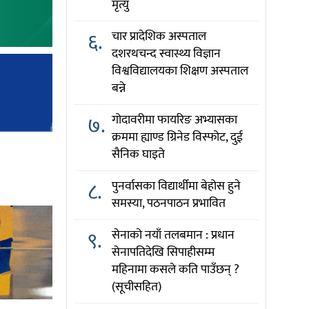
मृत्यु
६.
चार प्रादेशिक अस्पताल
दशरथचन्द स्वास्थ्य विज्ञान
विश्वविद्यालयका शिक्षण अस्पताल
बन्ने
७.
गोदावरीमा फायरिङ अभ्यासका
क्रममा ह्याण्ड ग्रिनेड विस्फोट, दुई
सैनिक घाइते
८.
पुनर्वासका विद्यार्थीमा बेहोस हुने
समस्या, पठनपाठन प्रभावित
९.
सेनाको नयाँ तलबमान : प्रधान
सेनापतिदेखि सिपाहीसम्म
महिनामा कसले कति पाउँछन् ?
(सूचीसहित)