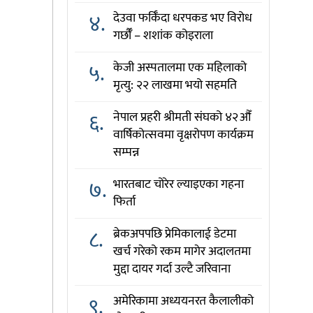
४.
देउवा फर्किँदा धरपकड भए विरोध
गर्छौँं – शशांक कोइराला
५.
केजी अस्पतालमा एक महिलाको
मृत्यु: २२ लाखमा भयो सहमति
६.
नेपाल प्रहरी श्रीमती संघको ४२औँ
वार्षिकोत्सवमा वृक्षरोपण कार्यक्रम
सम्पन्न
७.
भारतबाट चोरेर ल्याइएका गहना
फिर्ता
८.
ब्रेकअपपछि प्रेमिकालाई डेटमा
खर्च गरेको रकम मागेर अदालतमा
मुद्दा दायर गर्दा उल्टै जरिवाना
९.
अमेरिकामा अध्ययनरत कैलालीको