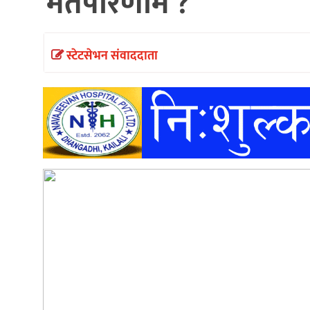
मतपरिणाम ?
अन्तर्वार्ता
अर्थ
स्टेटसेभन संवाददाता
खेलकुद
मनोरञ्जन
अन्य