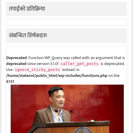
तपाईको प्रतिक्रिया
संबन्धित शिर्षकहरु
Deprecated
: Function WP_Query was called with an argument that is
deprecated
since version 3.1.0!
is deprecated.
caller_get_posts
Use
instead. in
ignore_sticky_posts
/home/stateonl/public_html/wp-includes/functions.php
on line
6131