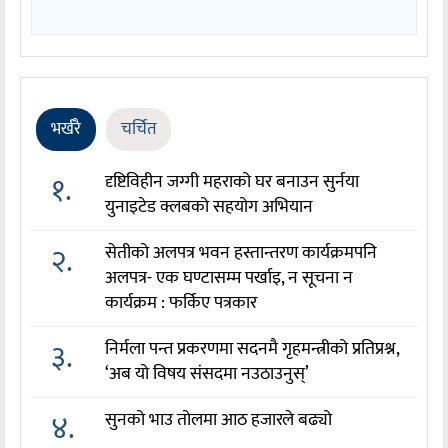
भर्खरै
चर्चित
१.
दृष्टिविहीन जग्गी महराको घर बनाउन सुर्नया
युनाइटेड क्लबको सहयोग अभियान
२.
सेतीको अलपत्र भवन हस्तान्तरण कार्यक्रमपनि
अलपत्र- एक घण्टासम्म पर्खाइ, न सूचना न
कार्यक्रम : फर्किए पत्रकार
३.
निर्मला पन्त प्रकरणमा सदनमै गृहमन्त्रीको प्रतिप्रश्न,
‘अब यो विषय संसदमा नउठाउनुस्’
४.
सुनको भाउ तोलमा आठ हजारले बढ्यो