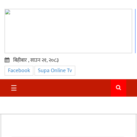
बिहीबार , साउन २१, २०८३
Facebook
Supa Online Tv
प्रमुख
समाचार
☰
सुदुर
राजनीति
समाचार
अन्तराष्ट्रिय