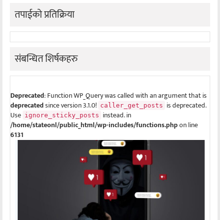
तपाईको प्रतिक्रिया
संबन्धित शिर्षकहरु
Deprecated
: Function WP_Query was called with an argument that is
deprecated
since version 3.1.0!
is deprecated.
caller_get_posts
Use
instead. in
ignore_sticky_posts
/home/stateonl/public_html/wp-includes/functions.php
on line
6131