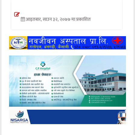
अन्तर्वार्ता
आइतबार, साउन ३२, २०७७ मा प्रकाशित
अर्थ
खेलकुद
मनोरञ्जन
अन्य