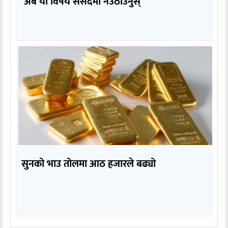
‘अब यो विषय संसदमा नउठाउनुस्’
सुनको भाउ तोलमा आठ हजारले बढ्यो