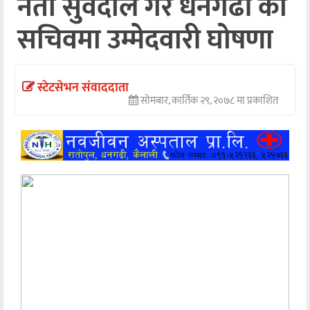
नेता सुवेदीले गरे धनगढी को
अन्तर्वार्ता
सचिवमा उम्मेदवारी घोषणा
अर्थ
खेलकुद
स्टेटसेभन संवाददाता
सोमबार, कार्तिक २९, २०७८ मा प्रकाशित
मनोरञ्जन
अन्य