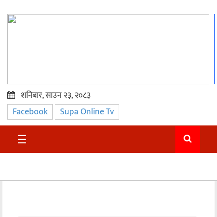
शनिबार, साउन २३, २०८३
Facebook
Supa Online Tv
प्रमुख
समाचार
☰
सुदुर
राजनीति
समाचार
अन्तराष्ट्रिय