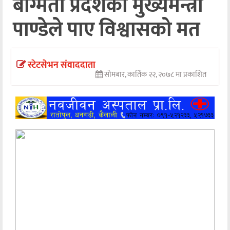
बाग्मती प्रदेशका मुख्यमन्त्री
अन्तर्वार्ता
पाण्डेले पाए विश्वासको मत
अर्थ
खेलकुद
स्टेटसेभन संवाददाता
सोमबार, कार्तिक २२, २०७८ मा प्रकाशित
मनोरञ्जन
अन्य