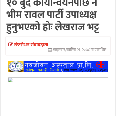
१० बुँदे कार्यान्वयनपछि नै
अन्तर्वार्ता
भीम रावल पार्टी उपाध्यक्ष
अर्थ
हुनुभएको होः लेखराज भट्ट
खेलकुद
मनोरञ्जन
स्टेटसेभन संवाददाता
आइतबार, कार्तिक २१, २०७८ मा प्रकाशित
अन्य