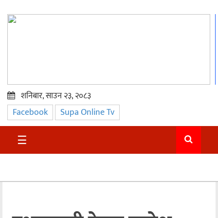
शनिबार, साउन २३, २०८३
Facebook
Supa Online Tv
प्रमुख
समाचार
☰
सुदुर
राजनीति
समाचार
अन्तराष्ट्रिय