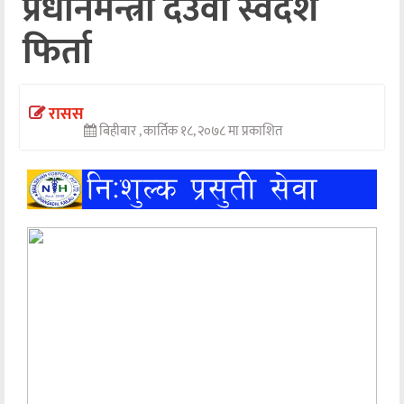
प्रधानमन्त्री देउवा स्वदेश
अन्तर्वार्ता
फिर्ता
अर्थ
खेलकुद
रासस
बिहीबार , कार्तिक १८, २०७८ मा प्रकाशित
मनोरञ्जन
अन्य