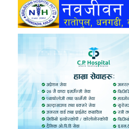
अन्तर्वार्ता
अर्थ
खेलकुद
मनोरञ्जन
अन्य