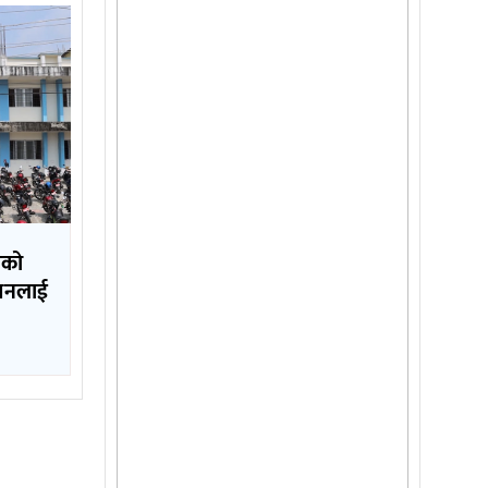
लको
ापनलाई