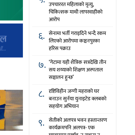
उपचाररत महिलाको मृत्यु,
चिकित्सक माथी लापरवाहीको
आरोप
६.
सेनामा भर्ती गराइदिने भन्दै रकम
लिएको आरोपमा कञ्चनपुरका
हरिस पक्राउ
७.
‘गेटामा यही शैत्रिक सत्रदेखि तीन
सय शय्याको शिक्षण अस्पताल
सञ्चालन हुन्छ’
८.
दृष्टिविहीन जग्गी महराको घर
बनाउन सुर्नया युनाइटेड क्लबको
सहयोग अभियान
९.
सेतीको अलपत्र भवन हस्तान्तरण
कार्यक्रमपनि अलपत्र- एक