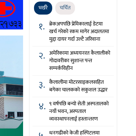
भर्खरै
चर्चित
१.
ब्रेकअपपछि प्रेमिकालाई डेटमा
खर्च गरेको रकम मागेर अदालतमा
मुद्दा दायर गर्दा उल्टै जरिवाना
२.
अमेरिकामा अध्ययनरत कैलालीको
गोदावरीका सुशान्त पन्त
सम्पर्कविहीन
३.
कैलालीमा मोटरसाइकलसहित
बगेका चालकको सकुशल उद्धार
४.
९ वर्षपछि बन्यो सेती अस्पतालको
नयाँ भवन, अस्पताल
व्यवस्थापनलाई हस्तान्तरण
५.
धनगढीको केजी हस्पिटलमा