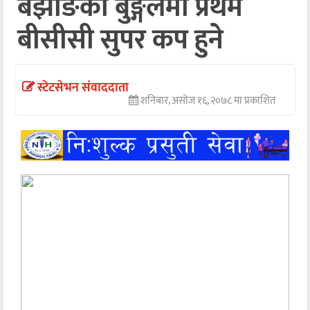
बझाङको बुङ्गलमा प्रथम
अन्तर्वार्ता
बीसीसी सुपर कप हुने
अर्थ
खेलकुद
स्टेटसेभन संवाददाता
शनिबार, असोज १६, २०७८ मा प्रकाशित
मनोरञ्जन
अन्य