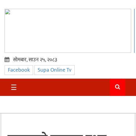
सोमबार, साउन २५, २०८३
Facebook
Supa Online Tv
प्रमुख
समाचार
☰
सुदुर
राजनीति
समाचार
अन्तराष्ट्रिय