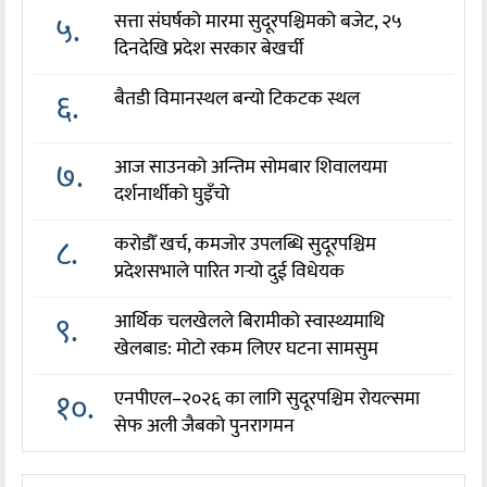
५.
सत्ता संघर्षको मारमा सुदूरपश्चिमको बजेट, २५
दिनदेखि प्रदेश सरकार बेखर्ची
६.
बैतडी विमानस्थल बन्यो टिकटक स्थल
७.
आज साउनको अन्तिम सोमबार शिवालयमा
दर्शनार्थीको घुइँचो
८.
करोडौँ खर्च, कमजोर उपलब्धि सुदूरपश्चिम
प्रदेशसभाले पारित गर्‍यो दुई विधेयक
९.
आर्थिक चलखेलले बिरामीको स्वास्थ्यमाथि
खेलबाड: मोटो रकम लिएर घटना सामसुम
१०.
एनपीएल–२०२६ का लागि सुदूरपश्चिम रोयल्समा
सेफ अली जैबको पुनरागमन