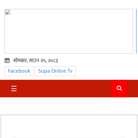
सोमबार, साउन २५, २०८३
Facebook
Supa Online Tv
प्रमुख
समाचार
☰
सुदुर
राजनीति
समाचार
अन्तराष्ट्रिय