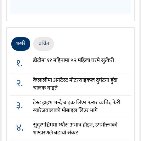
भर्खरै
चर्चित
१.
डोटीमा ११ महिनामा ५२ महिला घरमै सुत्केरी
२.
कैलालीमा अनटेस्ट मोटरसाइकल दुर्घटना हुँदा
चालक घाइते
३.
टेस्ट ड्राइभ भन्दै बाइक लिएर फरार व्यक्ति, फेरी
ग्यारेजवालाको मोबाइल लिएर भागे
४.
सुदुरपश्चिममा ग्याँस अभाव होइन, उपभोक्ताको
भण्डारणले बढायो संकट