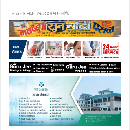
आइतबार, साउन २५, २०७७ मा प्रकाशित