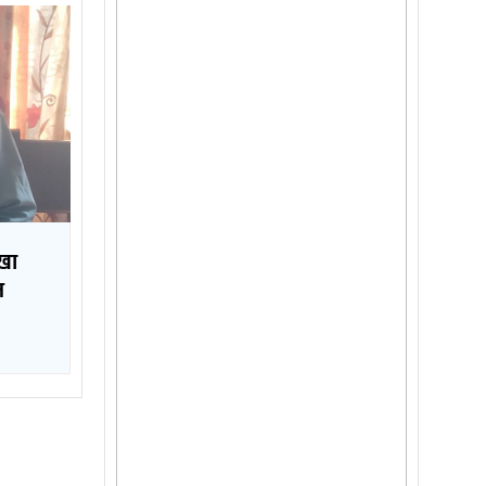
ँखा
ज