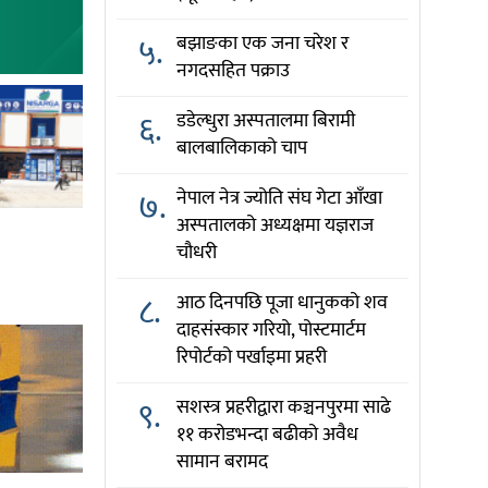
५.
बझाङका एक जना चरेश र
नगदसहित पक्राउ
६.
डडेल्धुरा अस्पतालमा बिरामी
बालबालिकाको चाप
७.
नेपाल नेत्र ज्योति संघ गेटा आँखा
अस्पतालको अध्यक्षमा यज्ञराज
चौधरी
८.
आठ दिनपछि पूजा धानुकको शव
दाहसंस्कार गरियो, पोस्टमार्टम
रिपोर्टको पर्खाइमा प्रहरी
९.
सशस्त्र प्रहरीद्वारा कञ्चनपुरमा साढे
११ करोडभन्दा बढीको अवैध
सामान बरामद