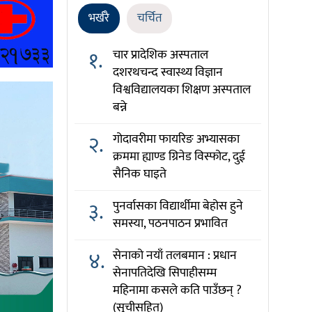
भर्खरै
चर्चित
१.
चार प्रादेशिक अस्पताल
दशरथचन्द स्वास्थ्य विज्ञान
विश्वविद्यालयका शिक्षण अस्पताल
बन्ने
२.
गोदावरीमा फायरिङ अभ्यासका
क्रममा ह्याण्ड ग्रिनेड विस्फोट, दुई
सैनिक घाइते
३.
पुनर्वासका विद्यार्थीमा बेहोस हुने
समस्या, पठनपाठन प्रभावित
४.
सेनाको नयाँ तलबमान : प्रधान
सेनापतिदेखि सिपाहीसम्म
महिनामा कसले कति पाउँछन् ?
(सूचीसहित)