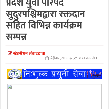
प्रदेश युवा परिषद
अन्तर्वार्ता
सुदुरपश्चिमद्वारा रक्तदान
अर्थ
सहित विभिन्न कार्यक्रम
खेलकुद
सम्पन्न
मनोरञ्जन
अन्य
स्टेटसेभन संवाददाता
बिहीबार , साउन २८, २०७८ मा प्रकाशित