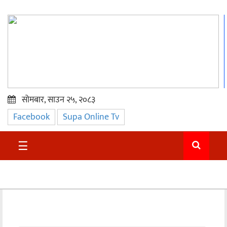
सोमबार, साउन २५, २०८३
Facebook
Supa Online Tv
प्रमुख
समाचार
☰
सुदुर
राजनीति
समाचार
अन्तराष्ट्रिय