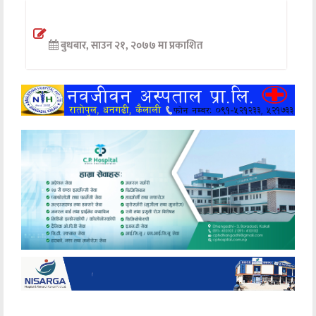
अन्तर्वार्ता
बुधबार, साउन २१, २०७७ मा प्रकाशित
अर्थ
खेलकुद
मनोरञ्जन
अन्य