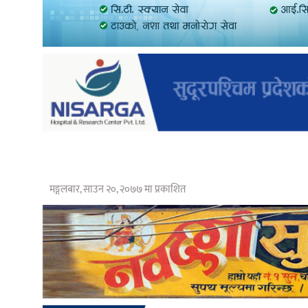
मङ्गलबार, साउन २०, २०७७ मा प्रकाशित