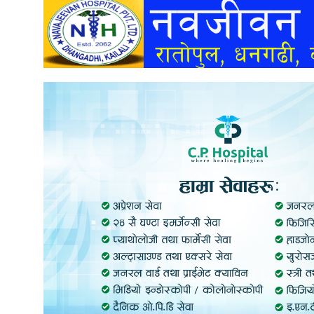
अन्तर्वार्ता
अर्थ
खेलकुद
मनोरञ्जन
अन्य