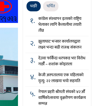
भर्खरै
चर्चित
१.
कांग्रेस संस्थापन इतरको राष्ट्रिय
भेलाका लागि कैलालीमा तयारी
तीव्र
२.
झुलाघाट भन्सार कार्यालयद्वारा
लक्ष्य भन्दा बढी राजश्व संकलन
३.
देउवा फर्किँदा धरपकड भए विरोध
गर्छौँं – शशांक कोइराला
४.
केजी अस्पतालमा एक महिलाको
मृत्यु: २२ लाखमा भयो सहमति
५.
नेपाल प्रहरी श्रीमती संघको ४२औँ
वार्षिकोत्सवमा वृक्षरोपण कार्यक्रम
सम्पन्न