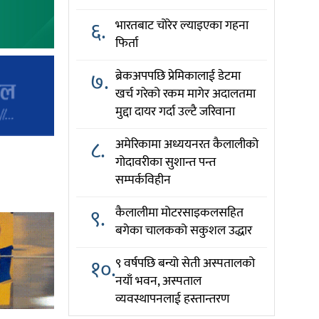
६.
भारतबाट चोरेर ल्याइएका गहना
फिर्ता
७.
ब्रेकअपपछि प्रेमिकालाई डेटमा
खर्च गरेको रकम मागेर अदालतमा
मुद्दा दायर गर्दा उल्टै जरिवाना
८.
अमेरिकामा अध्ययनरत कैलालीको
गोदावरीका सुशान्त पन्त
सम्पर्कविहीन
९.
कैलालीमा मोटरसाइकलसहित
बगेका चालकको सकुशल उद्धार
१०.
९ वर्षपछि बन्यो सेती अस्पतालको
नयाँ भवन, अस्पताल
व्यवस्थापनलाई हस्तान्तरण