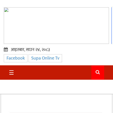
आइतबार, साउन २४, २०८३
Facebook
Supa Online Tv
प्रमुख
समाचार
☰
सुदुर
राजनीति
समाचार
अन्तराष्ट्रिय