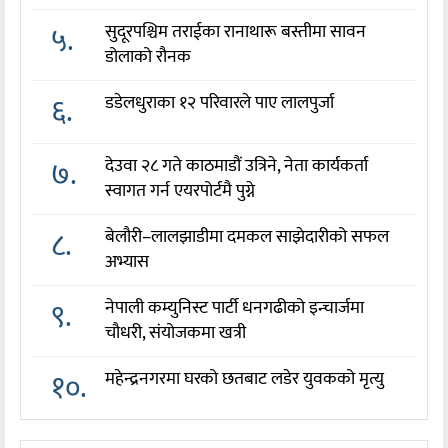
५.
सुदूरपश्चिम तराईका रानाथारू बस्तीमा सावन
डोलाको रौनक
६.
डडेलधुराका १२ परिवारले पाए लालपुर्जा
७.
देउवा २८ गते काठमाडौं उत्रिने, नेता कार्यकर्ता
स्वागत गर्न एयरपोर्टमै पुग्ने
८.
बेलौरी–लालझाडीमा दमकल साझेदारीको सफल
अभ्यास
९.
नेपाली कम्युनिस्ट पार्टी धनगढीको इन्चार्जमा
चौधरी, संयोजकमा खत्री
१०.
महेन्द्रनगरमा घरको छतबाट लडेर युवकको मृत्यु