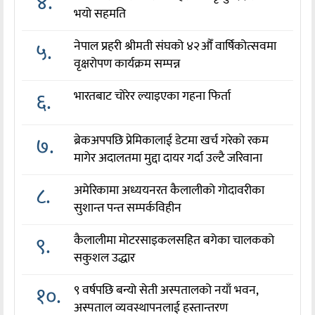
४.
भयो सहमति
५.
नेपाल प्रहरी श्रीमती संघको ४२औँ वार्षिकोत्सवमा
वृक्षरोपण कार्यक्रम सम्पन्न
६.
भारतबाट चोरेर ल्याइएका गहना फिर्ता
७.
ब्रेकअपपछि प्रेमिकालाई डेटमा खर्च गरेको रकम
मागेर अदालतमा मुद्दा दायर गर्दा उल्टै जरिवाना
८.
अमेरिकामा अध्ययनरत कैलालीको गोदावरीका
सुशान्त पन्त सम्पर्कविहीन
९.
कैलालीमा मोटरसाइकलसहित बगेका चालकको
सकुशल उद्धार
१०.
९ वर्षपछि बन्यो सेती अस्पतालको नयाँ भवन,
अस्पताल व्यवस्थापनलाई हस्तान्तरण