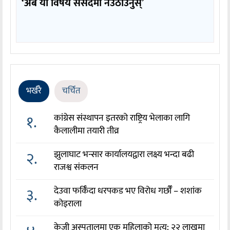
‘अब यो विषय संसदमा नउठाउनुस्’
भर्खरै
चर्चित
१.
कांग्रेस संस्थापन इतरको राष्ट्रिय भेलाका लागि
कैलालीमा तयारी तीव्र
२.
झुलाघाट भन्सार कार्यालयद्वारा लक्ष्य भन्दा बढी
राजश्व संकलन
३.
देउवा फर्किँदा धरपकड भए विरोध गर्छौँं – शशांक
कोइराला
केजी अस्पतालमा एक महिलाको मृत्यु: २२ लाखमा