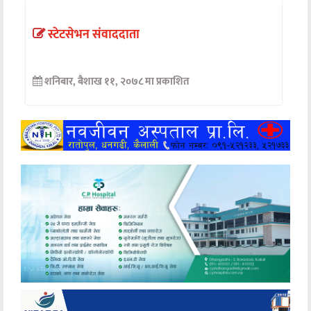
अन्तर्वार्ता
स्टेटसेभन संवाददाता
अर्थ
शनिबार, बैशाख ११, २०७८ मा प्रकाशित
खेलकुद
मनोरञ्जन
अन्य