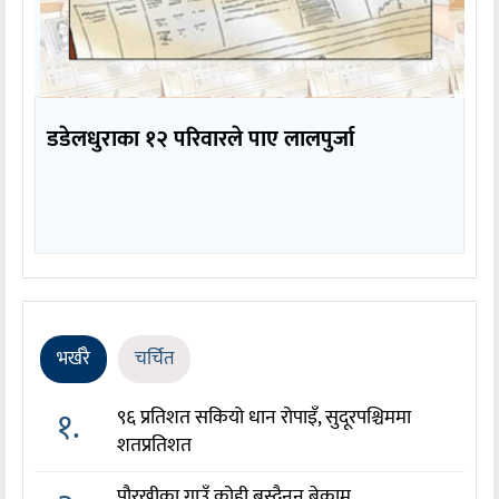
डडेलधुराका १२ परिवारले पाए लालपुर्जा
भर्खरै
चर्चित
१.
९६ प्रतिशत सकियो धान रोपाइँ, सुदूरपश्चिममा
शतप्रतिशत
पौरखीका गाउँ कोही बस्दैनन् बेकाम