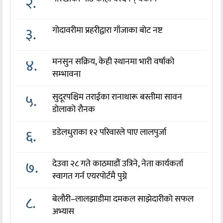
२.
३.
गोदावरीमा प्रहरीद्वारा गाँजाका बोट नष्ट
४.
मनसुन सक्रिय, केही स्थानमा भारी वर्षाको
सम्भावना
५.
सुदूरपश्चिम तराईका रानाथारू बस्तीमा सावन
डोलाको रौनक
६.
डडेलधुराका १२ परिवारले पाए लालपुर्जा
७.
देउवा २८ गते काठमाडौं उत्रिने, नेता कार्यकर्ता
स्वागत गर्न एयरपोर्टमै पुग्ने
८.
बेलौरी–लालझाडीमा दमकल साझेदारीको सफल
अभ्यास