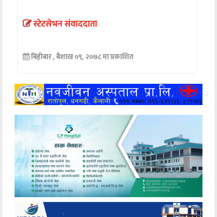
अन्तर्वार्ता
स्टेटसेभन संवाददाता
अर्थ
बिहीबार , बैशाख ०९, २०७८ मा प्रकाशित
खेलकुद
मनोरञ्जन
अन्य