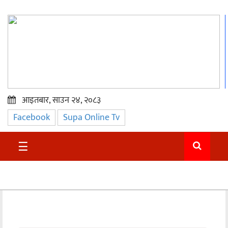
आइतबार, साउन २४, २०८३
Facebook
Supa Online Tv
प्रमुख
समाचार
☰
सुदुर
राजनीति
समाचार
अन्तराष्ट्रिय