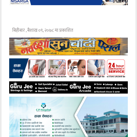
बिहीबार , बैशाख ०९, २०७८ मा प्रकाशित