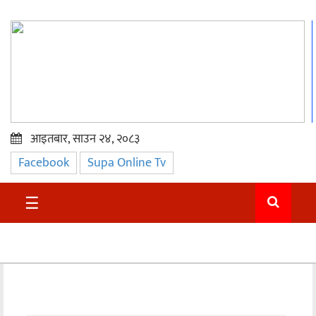
आइतबार, साउन २४, २०८३
Facebook
Supa Online Tv
प्रमुख
समाचार
☰
सुदुर
राजनीति
समाचार
अन्तराष्ट्रिय