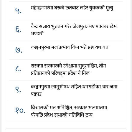
५.
महेन्द्रनगरमा घरको छतबाट लडेर युवकको मृत्यु
६.
कैद सजाय भुक्तान गरेर जेलमुक्त भए पत्रकार खेम
भण्डारी
७.
कञ्चनपुरमा मल अभाव किन भन्ने प्रश्न यथावत
८.
रास्वपा सरकारको उपेक्षामा सुदूरपश्चिम, तीन
प्रतिष्ठानको परिषद्‌मा प्रदेश नै निल
९.
कञ्चनपुरमा लागूऔषध सहित धनगढीका चार जना
पक्राउ
१०.
विश्वासको मत अनिश्चित, सरकार अल्पमतमा
परेपछि प्रदेश सभाको गतिविधि ठप्प