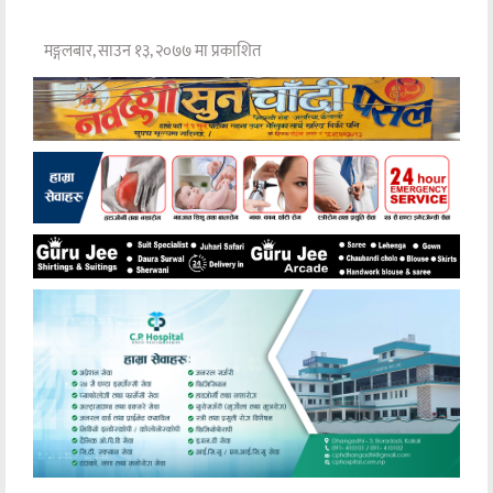
मङ्गलबार, साउन १३, २०७७ मा प्रकाशित