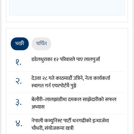
भर्खरै
चर्चित
१.
डडेलधुराका १२ परिवारले पाए लालपुर्जा
२.
देउवा २८ गते काठमाडौं उत्रिने, नेता कार्यकर्ता
स्वागत गर्न एयरपोर्टमै पुग्ने
३.
बेलौरी–लालझाडीमा दमकल साझेदारीको सफल
अभ्यास
४.
नेपाली कम्युनिस्ट पार्टी धनगढीको इन्चार्जमा
चौधरी, संयोजकमा खत्री