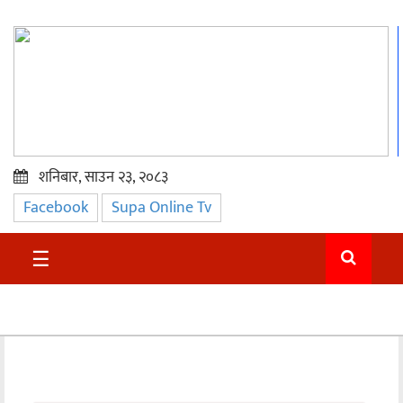
शनिबार, साउन २३, २०८३
Facebook
Supa Online Tv
प्रमुख
समाचार
☰
सुदुर
राजनीति
समाचार
अन्तराष्ट्रिय