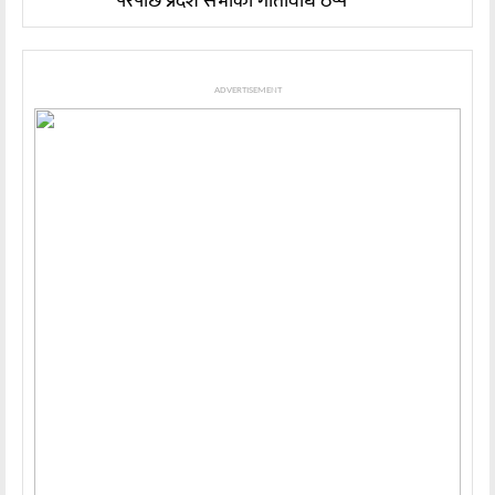
परेपछि प्रदेश सभाको गतिविधि ठप्प
ADVERTISEMENT