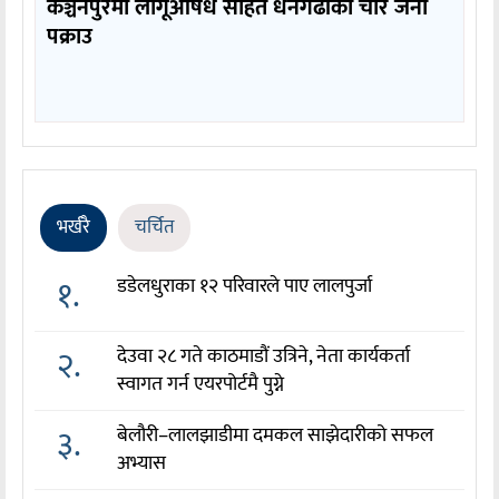
कञ्चनपुरमा लागूऔषध सहित धनगढीका चार जना
पक्राउ
भर्खरै
चर्चित
१.
डडेलधुराका १२ परिवारले पाए लालपुर्जा
२.
देउवा २८ गते काठमाडौं उत्रिने, नेता कार्यकर्ता
स्वागत गर्न एयरपोर्टमै पुग्ने
३.
बेलौरी–लालझाडीमा दमकल साझेदारीको सफल
अभ्यास