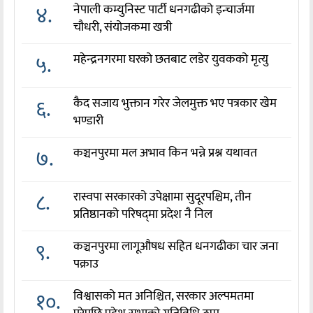
४.
नेपाली कम्युनिस्ट पार्टी धनगढीको इन्चार्जमा
चौधरी, संयोजकमा खत्री
५.
महेन्द्रनगरमा घरको छतबाट लडेर युवकको मृत्यु
६.
कैद सजाय भुक्तान गरेर जेलमुक्त भए पत्रकार खेम
भण्डारी
७.
कञ्चनपुरमा मल अभाव किन भन्ने प्रश्न यथावत
८.
रास्वपा सरकारको उपेक्षामा सुदूरपश्चिम, तीन
प्रतिष्ठानको परिषद्‌मा प्रदेश नै निल
९.
कञ्चनपुरमा लागूऔषध सहित धनगढीका चार जना
पक्राउ
१०.
विश्वासको मत अनिश्चित, सरकार अल्पमतमा