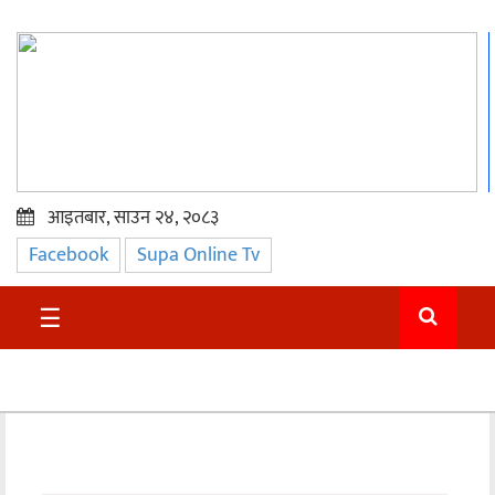
आइतबार, साउन २४, २०८३
Facebook
Supa Online Tv
प्रमुख
समाचार
☰
सुदुर
राजनीति
समाचार
अन्तराष्ट्रिय