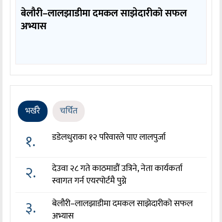
बेलौरी–लालझाडीमा दमकल साझेदारीको सफल
अभ्यास
भर्खरै
चर्चित
१.
डडेलधुराका १२ परिवारले पाए लालपुर्जा
२.
देउवा २८ गते काठमाडौं उत्रिने, नेता कार्यकर्ता
स्वागत गर्न एयरपोर्टमै पुग्ने
३.
बेलौरी–लालझाडीमा दमकल साझेदारीको सफल
अभ्यास