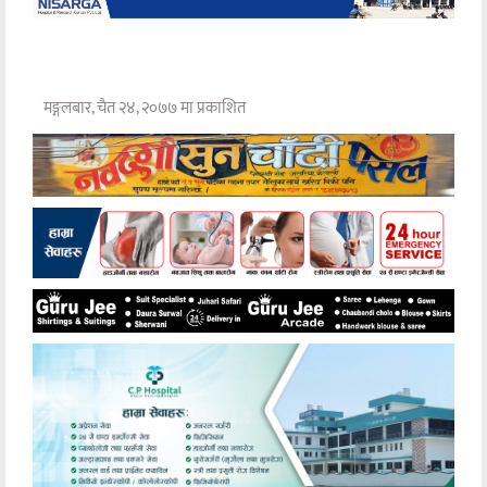
मङ्गलबार, चैत २४, २०७७ मा प्रकाशित