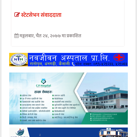
अन्तर्वार्ता
स्टेटसेभन संवाददाता
अर्थ
मङ्गलबार, चैत २४, २०७७ मा प्रकाशित
खेलकुद
मनोरञ्जन
अन्य