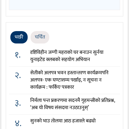
भर्खरै
चर्चित
१.
दृष्टिविहीन जग्गी महराको घर बनाउन सुर्नया
युनाइटेड क्लबको सहयोग अभियान
२.
सेतीको अलपत्र भवन हस्तान्तरण कार्यक्रमपनि
अलपत्र- एक घण्टासम्म पर्खाइ, न सूचना न
कार्यक्रम : फर्किए पत्रकार
३.
निर्मला पन्त प्रकरणमा सदनमै गृहमन्त्रीको प्रतिप्रश्न,
‘अब यो विषय संसदमा नउठाउनुस्’
४.
सुनको भाउ तोलमा आठ हजारले बढ्यो