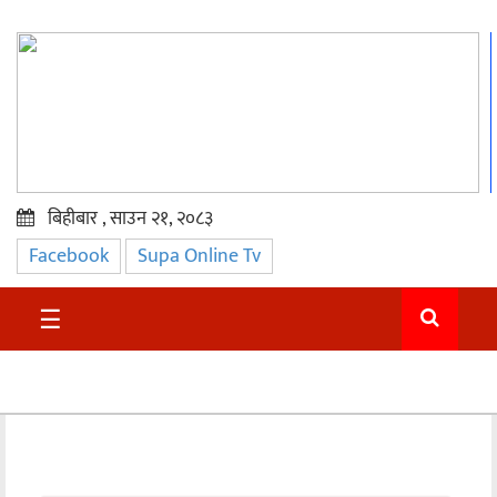
बिहीबार , साउन २१, २०८३
Facebook
Supa Online Tv
प्रमुख
समाचार
☰
सुदुर
राजनीति
समाचार
अन्तराष्ट्रिय