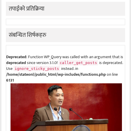
तपाईको प्रतिक्रिया
संबन्धित शिर्षकहरु
Deprecated
: Function WP_Query was called with an argument that is
deprecated
since version 3.1.0!
is deprecated.
caller_get_posts
Use
instead. in
ignore_sticky_posts
/home/stateonl/public_html/wp-includes/functions.php
on line
6131