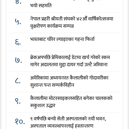
४.
भयो सहमति
५.
नेपाल प्रहरी श्रीमती संघको ४२औँ वार्षिकोत्सवमा
वृक्षरोपण कार्यक्रम सम्पन्न
६.
भारतबाट चोरेर ल्याइएका गहना फिर्ता
७.
ब्रेकअपपछि प्रेमिकालाई डेटमा खर्च गरेको रकम
मागेर अदालतमा मुद्दा दायर गर्दा उल्टै जरिवाना
८.
अमेरिकामा अध्ययनरत कैलालीको गोदावरीका
सुशान्त पन्त सम्पर्कविहीन
९.
कैलालीमा मोटरसाइकलसहित बगेका चालकको
सकुशल उद्धार
१०.
९ वर्षपछि बन्यो सेती अस्पतालको नयाँ भवन,
अस्पताल व्यवस्थापनलाई हस्तान्तरण