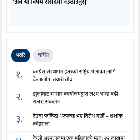
‘अब यो विषय संसदमा नउठाउनुस्’
भर्खरै
चर्चित
१.
कांग्रेस संस्थापन इतरको राष्ट्रिय भेलाका लागि
कैलालीमा तयारी तीव्र
२.
झुलाघाट भन्सार कार्यालयद्वारा लक्ष्य भन्दा बढी
राजश्व संकलन
३.
देउवा फर्किँदा धरपकड भए विरोध गर्छौँं – शशांक
कोइराला
केजी अस्पतालमा एक महिलाको मृत्यु: २२ लाखमा