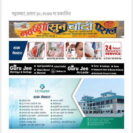
मङ्गलबार, असार ३०, २०७७ मा प्रकाशित