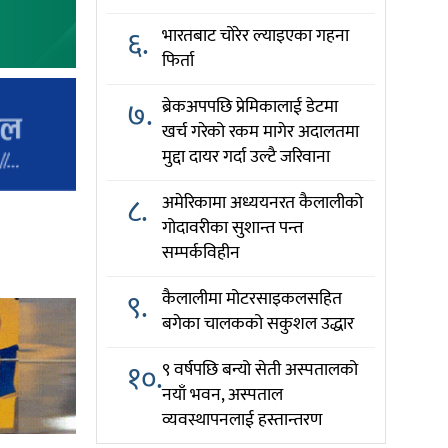
६.
भारतबाट चोरेर ल्याइएका गहना
फिर्ता
७.
ब्रेकअपपछि प्रेमिकालाई डेटमा
खर्च गरेको रकम मागेर अदालतमा
मुद्दा दायर गर्दा उल्टै जरिवाना
८.
अमेरिकामा अध्ययनरत कैलालीको
गोदावरीका सुशान्त पन्त
सम्पर्कविहीन
९.
कैलालीमा मोटरसाइकलसहित
बगेका चालकको सकुशल उद्धार
१०.
९ वर्षपछि बन्यो सेती अस्पतालको
नयाँ भवन, अस्पताल
व्यवस्थापनलाई हस्तान्तरण