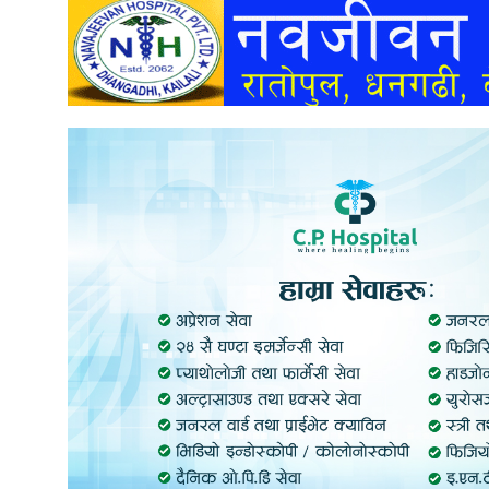
अन्तर्वार्ता
अर्थ
खेलकुद
मनोरञ्जन
अन्य