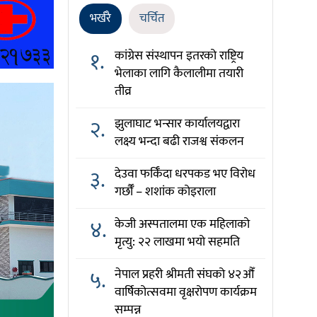
भर्खरै
चर्चित
१.
कांग्रेस संस्थापन इतरको राष्ट्रिय
भेलाका लागि कैलालीमा तयारी
तीव्र
२.
झुलाघाट भन्सार कार्यालयद्वारा
लक्ष्य भन्दा बढी राजश्व संकलन
३.
देउवा फर्किँदा धरपकड भए विरोध
गर्छौँं – शशांक कोइराला
४.
केजी अस्पतालमा एक महिलाको
मृत्यु: २२ लाखमा भयो सहमति
५.
नेपाल प्रहरी श्रीमती संघको ४२औँ
वार्षिकोत्सवमा वृक्षरोपण कार्यक्रम
सम्पन्न