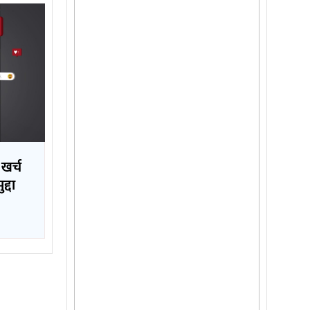
 खर्च
्दा