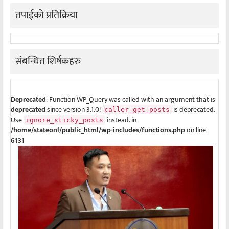
तपाईको प्रतिक्रिया
संबन्धित शिर्षकहरु
Deprecated
: Function WP_Query was called with an argument that is
deprecated
since version 3.1.0!
is deprecated.
caller_get_posts
Use
instead. in
ignore_sticky_posts
/home/stateonl/public_html/wp-includes/functions.php
on line
6131