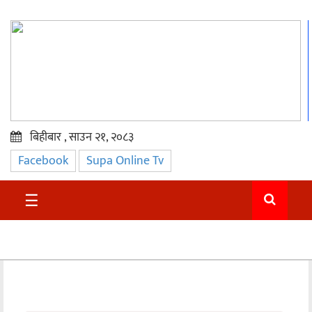
बिहीबार , साउन २१, २०८३
Facebook
Supa Online Tv
प्रमुख
समाचार
☰
सुदुर
राजनीति
समाचार
अन्तराष्ट्रिय