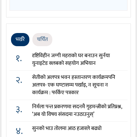
भर्खरै
चर्चित
१.
दृष्टिविहीन जग्गी महराको घर बनाउन सुर्नया
युनाइटेड क्लबको सहयोग अभियान
२.
सेतीको अलपत्र भवन हस्तान्तरण कार्यक्रमपनि
अलपत्र- एक घण्टासम्म पर्खाइ, न सूचना न
कार्यक्रम : फर्किए पत्रकार
३.
निर्मला पन्त प्रकरणमा सदनमै गृहमन्त्रीको प्रतिप्रश्न,
‘अब यो विषय संसदमा नउठाउनुस्’
४.
सुनको भाउ तोलमा आठ हजारले बढ्यो