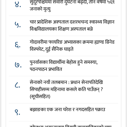
४.
सुदूरपश्चिममा सवारी दुर्घटना बढ्दो, तीन वर्षमा ५६९
जनाको मृत्यु
५.
चार प्रादेशिक अस्पताल दशरथचन्द स्वास्थ्य विज्ञान
विश्वविद्यालयका शिक्षण अस्पताल बन्ने
६.
गोदावरीमा फायरिङ अभ्यासका क्रममा ह्याण्ड ग्रिनेड
विस्फोट, दुई सैनिक घाइते
७.
पुनर्वासका विद्यार्थीमा बेहोस हुने समस्या,
पठनपाठन प्रभावित
८.
सेनाको नयाँ तलबमान : प्रधान सेनापतिदेखि
सिपाहीसम्म महिनामा कसले कति पाउँछन् ?
(सूचीसहित)
९.
बझाङका एक जना चरेश र नगदसहित पक्राउ