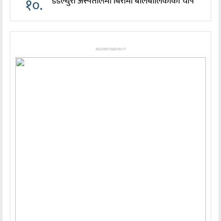
१०.
डडेल्धुरा अस्पतालमा बिरामी बालबालिकाको चाप
ADVERTISEMENT