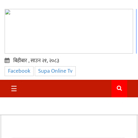
बिहीबार , साउन २१, २०८३
Facebook
Supa Online Tv
प्रमुख
समाचार
☰
सुदुर
राजनीति
समाचार
अन्तराष्ट्रिय