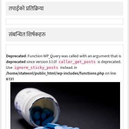
तपाईको प्रतिक्रिया
संबन्धित शिर्षकहरु
Deprecated
: Function WP_Query was called with an argument that is
deprecated
since version 3.1.0!
is deprecated.
caller_get_posts
Use
instead. in
ignore_sticky_posts
/home/stateonl/public_html/wp-includes/functions.php
on line
6131