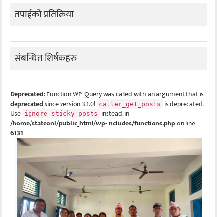
तपाईको प्रतिक्रिया
संबन्धित शिर्षकहरु
Deprecated
: Function WP_Query was called with an argument that is
deprecated
since version 3.1.0!
is deprecated.
caller_get_posts
Use
instead. in
ignore_sticky_posts
/home/stateonl/public_html/wp-includes/functions.php
on line
6131