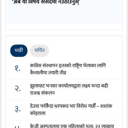
‘अब यो विषय संसदमा नउठाउनुस्’
भर्खरै
चर्चित
१.
कांग्रेस संस्थापन इतरको राष्ट्रिय भेलाका लागि
कैलालीमा तयारी तीव्र
२.
झुलाघाट भन्सार कार्यालयद्वारा लक्ष्य भन्दा बढी
राजश्व संकलन
३.
देउवा फर्किँदा धरपकड भए विरोध गर्छौँं – शशांक
कोइराला
केजी अस्पतालमा एक महिलाको मृत्यु: २२ लाखमा