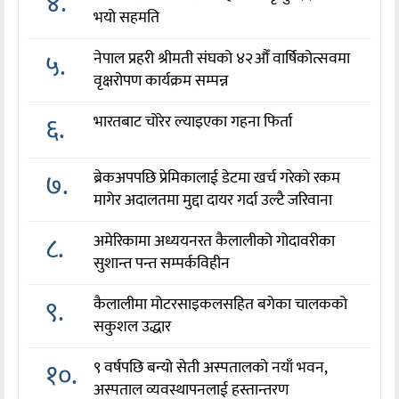
४.
भयो सहमति
५.
नेपाल प्रहरी श्रीमती संघको ४२औँ वार्षिकोत्सवमा
वृक्षरोपण कार्यक्रम सम्पन्न
६.
भारतबाट चोरेर ल्याइएका गहना फिर्ता
७.
ब्रेकअपपछि प्रेमिकालाई डेटमा खर्च गरेको रकम
मागेर अदालतमा मुद्दा दायर गर्दा उल्टै जरिवाना
८.
अमेरिकामा अध्ययनरत कैलालीको गोदावरीका
सुशान्त पन्त सम्पर्कविहीन
९.
कैलालीमा मोटरसाइकलसहित बगेका चालकको
सकुशल उद्धार
१०.
९ वर्षपछि बन्यो सेती अस्पतालको नयाँ भवन,
अस्पताल व्यवस्थापनलाई हस्तान्तरण