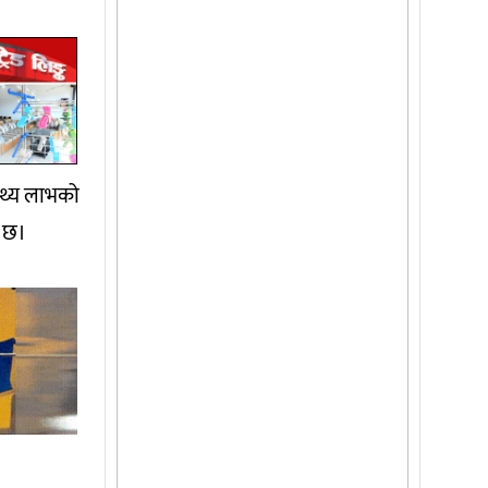
स्थ्य लाभको
ो छ।