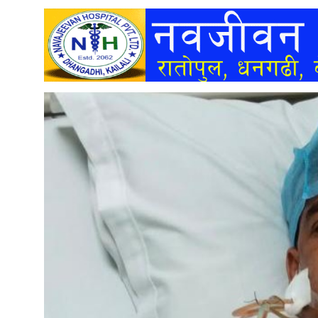
अन्तर्वार्ता
अर्थ
खेलकुद
मनोरञ्जन
अन्य