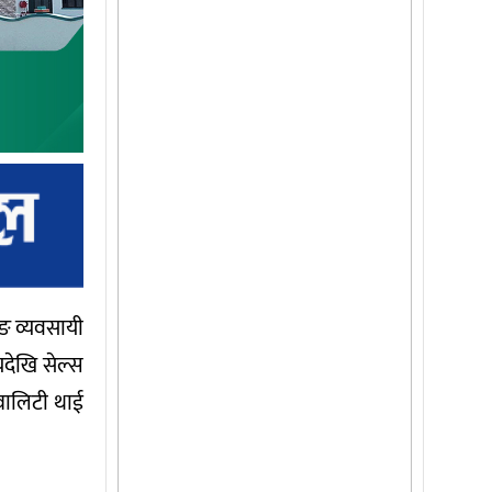
िङ व्यवसायी
देखि सेल्स
्वालिटी थाई