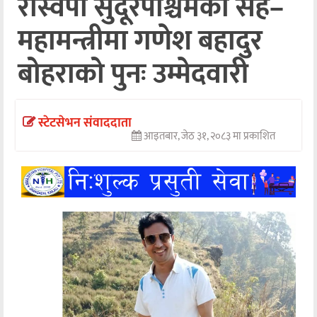
रास्वपा सुदूरपश्चिमको सह–
अन्तर्वार्ता
महामन्त्रीमा गणेश बहादुर
अर्थ
बोहराको पुनः उम्मेदवारी
खेलकुद
मनोरञ्जन
स्टेटसेभन संवाददाता
आइतबार, जेठ ३१, २०८३ मा प्रकाशित
अन्य