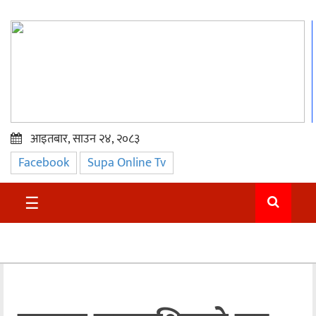
आइतबार, साउन २४, २०८३
Facebook
Supa Online Tv
प्रमुख
समाचार
☰
सुदुर
राजनीति
समाचार
अन्तराष्ट्रिय