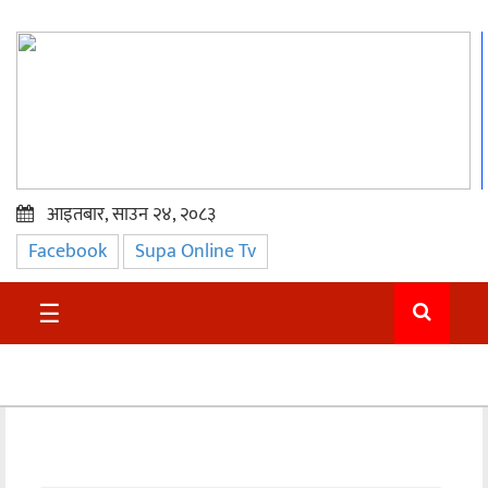
आइतबार, साउन २४, २०८३
Facebook
Supa Online Tv
प्रमुख
समाचार
☰
सुदुर
राजनीति
समाचार
अन्तराष्ट्रिय