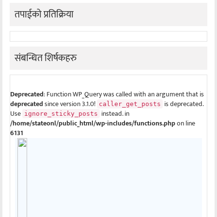
तपाईको प्रतिक्रिया
संबन्धित शिर्षकहरु
Deprecated
: Function WP_Query was called with an argument that is
deprecated
since version 3.1.0!
is deprecated.
caller_get_posts
Use
instead. in
ignore_sticky_posts
/home/stateonl/public_html/wp-includes/functions.php
on line
6131